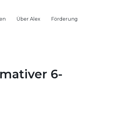
ten
Über Alex
Förderung
te anzeigen
imativer 6-