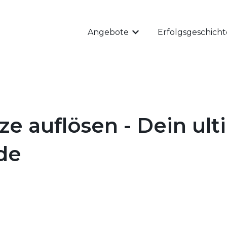
Angebote
Erfolgsgeschich
Untermenü für Angebo
e auflösen - Dein ult
de