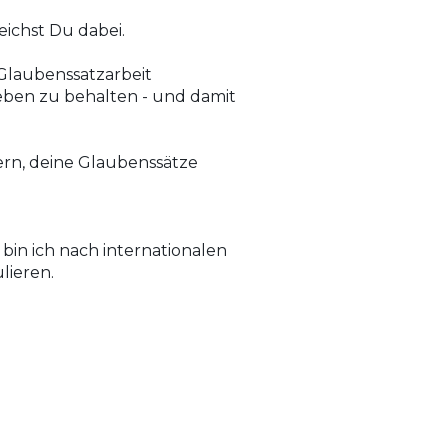
eichst Du dabei.
 Glaubenssatzarbeit
Leben zu behalten - und damit
dern, deine Glaubenssätze
 bin ich nach internationalen
lieren.